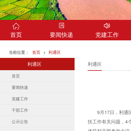
首页
要闻快递
党建工作
当前位置：
首页
>
利通区
利通区
利通区
首页
要闻快递
党建工作
干部工作
9月17日，利通区
扶工作有关问题，4
公示公告
体驻村干部参加会议