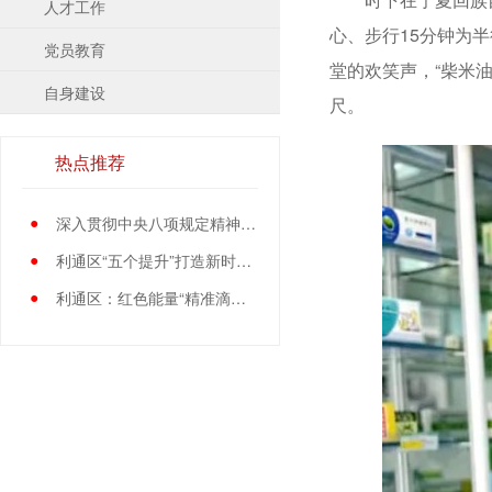
人才工作
心、步行15分钟为
党员教育
堂的欢笑声，“柴米
自身建设
尺。
热点推荐
●
深入贯彻中央八项规定精神学习教育中央指导组暨中央层面工作专班总结会议召开
●
利通区“五个提升”打造新时代党员先锋队伍
●
利通区：红色能量“精准滴灌”基层党员