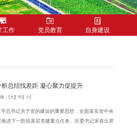
才工作
党员教育
自身建设
分析总结找差距 凝心聚力促提升
体：[
大
][
中
][
小
]
近平总书记关于党的建设的重要思想，全面落实党中央
署推进下一阶段基层党建重点任务。区委书记宋喜出席