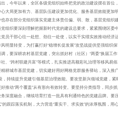
，今年以来，全区各级党组织始终把党的政治建设摆在首位，
中心大局更加有力、基层队伍建设更加优化、服务基层效能更加
中也存在部分党组织落实党建主体责任偏、弱、散，基层党组织
级党组织要深刻理解把握新时代党的建设总要求，紧紧围绕区委
大党员干部心往一处想、劲往一处使，以实干实绩实效推动经济
作风明显转变，为打赢打好“稳增长促发展”攻坚战提供坚强组织保
，要深耕农村基层党建，突出抓好村（社区）“两委”换届工作
作社、“跨村联建共富”等模式，扎实推进高额彩礼治理等移风易
精耕城市基层党建，切实建好用好网格党群服务驿站，深入推广“
建设，持续提升党建引领基层治理效能。要攻坚新兴领域党建，紧
更好推动“两个覆盖”从有形向有效转变。要坚持分类指导，同步
业务深度融合，继续培育打造一批具有利通特色的党建品牌。要压
式”的跟踪落实机制，大力营造“重实干、求实效”的浓厚氛围，