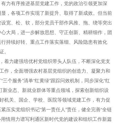
有力有序推进基层党建工作，党的政治引领更加深
明显，各项工作实现了新提升、取得了新成效。但当前
建设宽、松、软，部分党员干部作风推、拖、绕等突出
中心大局，进一步解放思想、守正创新、精耕细作，团
运行持续好转、重点工作落实落细、风险隐患有效化
证。
，着力建强培优村党组织带头人队伍，不断深化党支
俗工作，全面增强农村基层党组织的创造力、凝聚力和
三个服务”清单“红黄绿”跟踪问效机制，同步深化“红
盯新业态、新就业群体等重点领域，探索创新组织设
抓好机关、国企、学校、医院等领域党建工作，有力促
紧压实党组织书记“第一责任人”责任，健全完善“全链
用心用情用力谱写利通区新时代党的建设和组织工作新篇