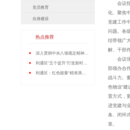
会议指出
党员教育
化、聚焦
自身建设
党建工作
问题。各
热点推荐
结带领广
解、干部
●
深入贯彻中央八项规定精神学习教育中央指导组暨中央层面工作专班总结会议召开
会议强调
●
利通区“五个提升”打造新时代党员先锋队伍
部领办合
●
利通区：红色能量“精准滴灌”基层党员
战斗力。要
色物业”
置方式，
进党建与
条、闭环
章。