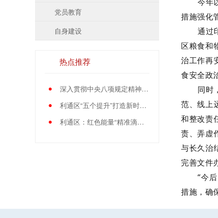
今年
党员教育
措施强化
自身建设
通过
区粮食和
治工作再
热点推荐
食安全政
●
深入贯彻中央八项规定精神学习教育中央指导组暨中央层面工作专班总结会议召开
同时
范、线上
●
利通区“五个提升”打造新时代党员先锋队伍
和整改责
●
利通区：红色能量“精准滴灌”基层党员
责、弄虚
与长久治
完善文件
“今
措施，确