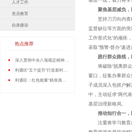
人才工作
聚焦基层减负，
党员教育
坚持刀刃向内查病
自身建设
监督缺位等方面的突
工作形式化”的顽疾
热点推荐
采取“预警-督办”递
践行群众路线，
●
深入贯彻中央八项规定精神学习教育中央指导组暨中央层面工作专班总结会议召开
将破除“脱离群众”
●
利通区“五个提升”打造新时代党员先锋队伍
窗口，征集办事群众
●
利通区：红色能量“精准滴灌”基层党员
子成员深入包抓户解
中，主动征求“两代
基层治理新格局。
推动知行合一，
注重将学习教育成
教育资源布局提供精