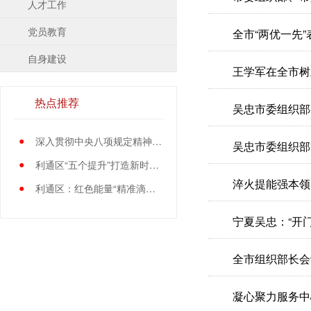
人才工作
党员教育
全市“两优一先”
自身建设
王学军在全市树
热点推荐
吴忠市委组织部
●
深入贯彻中央八项规定精神学习教育中央指导组暨中央层面工作专班总结会议召开
吴忠市委组织部
●
利通区“五个提升”打造新时代党员先锋队伍
淬火提能强本领
●
利通区：红色能量“精准滴灌”基层党员
宁夏吴忠：“开
全市组织部长会
凝心聚力服务中